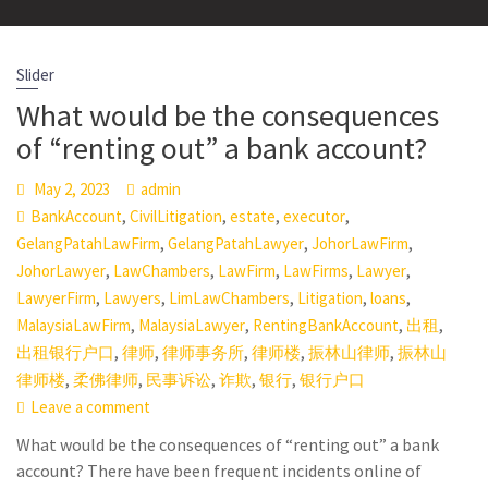
Slider
What would be the consequences
of “renting out” a bank account?
May 2, 2023
admin
,
,
,
,
BankAccount
CivilLitigation
estate
executor
,
,
,
GelangPatahLawFirm
GelangPatahLawyer
JohorLawFirm
,
,
,
,
,
JohorLawyer
LawChambers
LawFirm
LawFirms
Lawyer
,
,
,
,
,
LawyerFirm
Lawyers
LimLawChambers
Litigation
loans
,
,
,
,
MalaysiaLawFirm
MalaysiaLawyer
RentingBankAccount
出租
,
,
,
,
,
出租银行户口
律师
律师事务所
律师楼
振林山律师
振林山
,
,
,
,
,
律师楼
柔佛律师
民事诉讼
诈欺
银行
银行户口
Leave a comment
What would be the consequences of “renting out” a bank
account? There have been frequent incidents online of