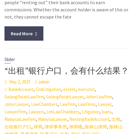
people “renting out” their bank accounts to earn
commissions. Whether the account holder is aware of this or
not, they cannot escape the fate
Read More
Slider
“出租”银行户口，会有什么结果？
May 2, 2023
admin
,
,
,
,
BankAccount
CivilLitigation
estate
executor
,
,
,
GelangPatahLawFirm
GelangPatahLawyer
JohorLawFirm
,
,
,
,
,
JohorLawyer
LawChambers
LawFirm
LawFirms
Lawyer
,
,
,
,
,
LawyerFirm
Lawyers
LimLawChambers
Litigation
loans
,
,
,
,
MalaysiaLawFirm
MalaysiaLawyer
RentingBankAccount
出租
,
,
,
,
,
出租银行户口
律师
律师事务所
律师楼
振林山律师
振林山