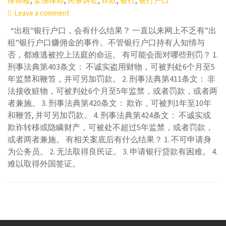
,
,
,
,
,
律师楼
柔佛律师
民事诉讼
诈欺
银行
银行户口
Leave a comment
“出租”银行户口，会有什么结果？ 一直以来网上不乏有”出
租”银行户口赚佣金的事件。不管银行户口持有人知情与
否，都难逃被控上法庭的命运。 有可能会面对哪些刑罚？ 1.
刑事法典第403条文： 不诚实盗用财物，可被判处6个月至5
年监禁和鞭笞，并可另加罚款。 2. 刑事法典第411条文： 非
法接收赃物，可被判处6个月至5年监禁，或者罚款，或者两
者兼施。 3. 刑事法典第420条文： 欺诈，可被判1年至10年
和鞭笞, 并可另加罚款。 4. 刑事法典第424条文： 不诚实或
欺诈转移或隐瞒财产，可被处不超过5年监禁，或者罚款，
或者两者兼施。 有相关案底后有什么结果？ 1. 不可申请身
为公务员。 2. 无法取得良民证。 3. 申请银行贷款有困难。 4.
难以取得外国签证。