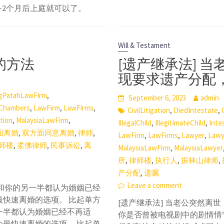
-2个月后上庭就可以了。
Will & Testament
的方法
[遗产继承法] 
现要求遗产分配
,
gPatahLawFirm
September 6, 2023
admin
,
,
,
Chambers
LawFirm
LawFirms
,
,
CivilLitigation
DiedIntestate
,
,
ation
MalaysiaLawFirm
,
,
IllegalChild
IllegitimateChild
Inte
,
,
,
面离婚
双方面同意离婚
律师
,
,
,
LawFirm
LawFirms
Lawyer
Lawy
,
,
,
师楼
柔佛律师
民事诉讼
离
,
MalaysiaLawFirm
MalaysiaLawyer
,
,
,
,
所
律师楼
执行人
振林山律师
,
产分配
遗嘱
Leave a comment
和你的另一半都认为婚姻已经
快速离婚的选项。 比起单方
[遗产继承法] 当老公突然离
一半都认为婚姻已经不再适
你是否曾被电视剧中的剧情情
最快速离婚的选项。 比起单