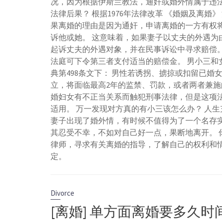
况，因为根据伊斯兰教法，通奸或婚外情属于违法
法律后果？ 根据1976年法律改革 《婚姻及离婚》
果离婚的理由是因为通奸，申请离婚的一方有权
诉他或她。 这意味着，如果妻子以丈夫的外遇为
起诉丈夫的外遇对象，并在民事诉讼中寻求赔偿。
法庭可下令第三者支付适当的赔偿金。 男小三和
典第498条文下： 男性若诱拐、掳掠或扣留已婚
立，将面临最高2年的监禁、罚款，或者两者兼施
婚妇女有不正当关系而触犯刑事法律，但是这项
适用。 万一发现对方真的有小三该怎么办？ 人
妻子出现了婚外情，有时候不值得为了一个名存实
其忍受不幸，不如对自己好一点，果断地离开。 
律师，寻求有关离婚的指导，了解自己的权利和
定。
Divorce
[离婚] 单方面离婚要多久