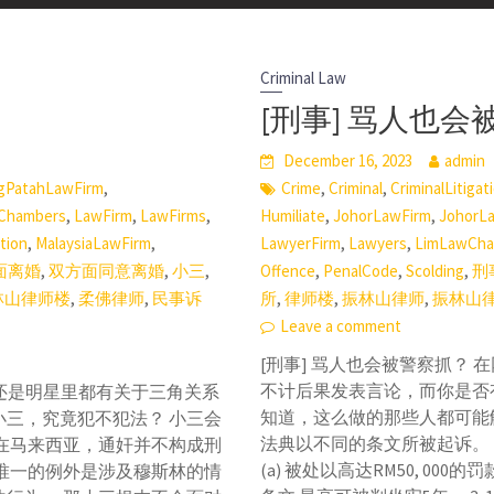
Criminal Law
[刑事] 骂人也
December 16, 2023
admin
,
,
,
gPatahLawFirm
Crime
Criminal
CriminalLitigat
,
,
,
,
,
Chambers
LawFirm
LawFirms
Humiliate
JohorLawFirm
JohorL
,
,
,
,
ation
MalaysiaLawFirm
LawyerFirm
Lawyers
LimLawCha
,
,
,
,
,
,
面离婚
双方面同意离婚
小三
Offence
PenalCode
Scolding
刑
,
,
,
,
,
林山律师楼
柔佛律师
民事诉
所
律师楼
振林山律师
振林山
Leave a comment
[刑事] 骂人也会被警察抓？
不计后果发表言论，而你是否
众还是明星里都有关于三角关系
知道，这么做的那些人都可能
三，究竟犯不犯法？ 小三会
法典以不同的条文所被起诉。 其中
在马来西亚，通奸并不构成刑
(a) 被处以高达RM50, 00
唯一的例外是涉及穆斯林的情