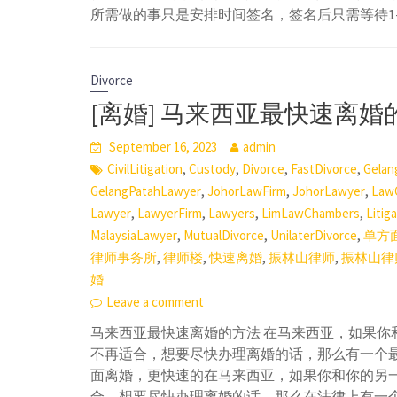
所需做的事只是安排时间签名，签名后只需等待1
Divorce
[离婚] 马来西亚最快速离婚
September 16, 2023
admin
,
,
,
,
CivilLitigation
Custody
Divorce
FastDivorce
Gelan
,
,
,
GelangPatahLawyer
JohorLawFirm
JohorLawyer
Law
,
,
,
,
Lawyer
LawyerFirm
Lawyers
LimLawChambers
Litig
,
,
,
MalaysiaLawyer
MutualDivorce
UnilaterDivorce
单方
,
,
,
,
律师事务所
律师楼
快速离婚
振林山律师
振林山律
婚
Leave a comment
马来西亚最快速离婚的方法 在马来西亚，如果你
不再适合，想要尽快办理离婚的话，那么有一个最
面离婚，更快速的在马来西亚，如果你和你的另
合，想要尽快办理离婚的话，那么在法律上有一个