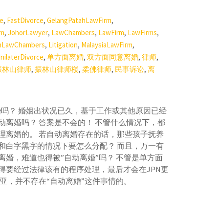
,
,
,
e
FastDivorce
GelangPatahLawFirm
,
,
,
,
,
rm
JohorLawyer
LawChambers
LawFirm
LawFirms
,
,
,
mLawChambers
Litigation
MalaysiaLawFirm
,
,
,
,
nilaterDivorce
单方面离婚
双方面同意离婚
律师
,
,
,
,
振林山律师
振林山律师楼
柔佛律师
民事诉讼
离
离婚吗？ 婚姻出状况已久，基于工作或其他原因已经
动离婚吗？ 答案是不会的！ 不管什么情况下，都
理离婚的。 若自动离婚存在的话，那些孩子抚养
和白字黑字的情况下要怎么分配？ 而且，万一有
婚，难道也得被”自动离婚”吗？ 不管是单方面
得要经过法律该有的程序处理，最后才会在JPN更
亚，并不存在“自动离婚”这件事情的。