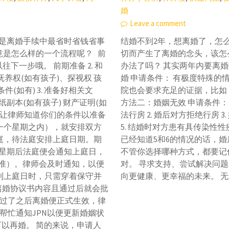
婚
Leave a comment
婚是离婚手续中最省时省钱省事
结婚不到2年，想离婚了，怎
竟是怎么样的一个流程呢？ 前
切而产生了离婚的念头，该怎
往下一步哦。 前期准备 2. 和
办法了吗？ 其实两年内要离
养权(如有孩子)、探视权 孩
婚 申请条件： 有极度特殊的
件(如有) 3. 准备好相关文
院也会要求充足的证据，比如：
纸副本(如有孩子) 财产证明(如
方法二：婚姻无效 申请条件： 
件并让律师知道你们的条件以准备
法行房 2. 婚后对方拒绝行房 
常一个星期之内），就安排双方
5. 结婚时对方患有具传染性性
法庭，待法庭安排上庭日期。期
已经知道5和6的情况的话，
2个星期后法庭便会通知上庭日，
不管你选择哪种方式，都要记
为准）。律师会及时通知，以便
对。 寻求支持、尝试解决问
 到上庭日时，只需穿着保守并
向更健康、更幸福的未来。 
离婚协议书内容且通过后就会批
静期过了之后离婚便正式生效，律
会帮忙通知JPN以便更新婚姻状
可以再婚。 简的来说，申请人