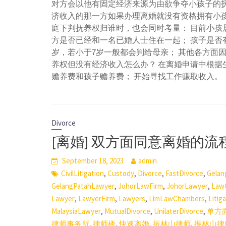
对方会以他有固定经济来源为由欲争夺小孩子的抚
济收入的那一方如果办理离婚就没有资格拥有小孩
庭下判抚养权归谁时，也会同时考量： 目前小孩
方是否已经和一名已婚人士住在一起； 孩子是否
岁，若小于7岁一般都会判给母亲； 其他各方面
养权但没有经济收入怎么办？ 在离婚申请中根据
赡养费和孩子赡养费； 开始寻找工作赚取收入。
Divorce
[离婚] 双方面同意离婚的流
September 18, 2023
admin
,
,
,
,
CivilLitigation
Custody
Divorce
FastDivorce
Gelan
,
,
,
GelangPatahLawyer
JohorLawFirm
JohorLawyer
Law
,
,
,
,
Lawyer
LawyerFirm
Lawyers
LimLawChambers
Litig
,
,
,
MalaysiaLawyer
MutualDivorce
UnilaterDivorce
单方
,
,
,
,
律师事务所
律师楼
快速离婚
振林山律师
振林山律