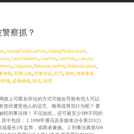
会被警察抓？
,
,
,
ion
GelangPatahLawFirm
GelangPatahLawyer
,
,
,
,
,
awyer
LawChambers
LawFirm
LawFirms
Lawyer
,
,
,
,
mbers
Litigation
MalaysiaLawFirm
MalaysiaLawyer
,
,
,
,
,
事律师
刑事法典
刑事诉讼
刑罚
律师
律师事务
,
,
,
律师楼
柔佛律师
犯法
犯罪
 在网路上可匿名评论的方式可能会导致有些人可以
有曾经遭受他人的诅咒、侮辱或辱骂行为呢？ 要
触犯刑事法律！ 不仅如此，还可被至少3种不同的
包括： 1. 1998年通讯及多媒体法令第233(1)
0的罚款或最长1年监禁，或两者兼施。 2. 刑事法典第509