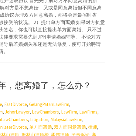
沟通并达成协议 首先先了解对方不同意离婚的原
了解对方是不想离婚，又或是同意离婚但不同意离
达成协议办理双方同意离婚，那将会是最省时省
接受的状况。 2）提出单方面离婚 如果对方执意
头签名，你也可以直接提出单方面离婚。 只不过
律要求需要先到JPN申请婚姻辅导。 不论对方
辅导后若婚姻关系还是无法修复，便可开始聘请
请。
到2年，想离婚了，怎么办？
,
,
,
e
FastDivorce
GelangPatahLawFirm
,
,
,
,
,
rm
JohorLawyer
LawChambers
LawFirm
LawFirms
,
,
,
mLawChambers
Litigation
MalaysiaLawFirm
,
,
,
,
nilaterDivorce
单方面离婚
双方面同意离婚
律师
,
,
,
,
振林山律师
振林山律师楼
柔佛律师
民事诉讼
离