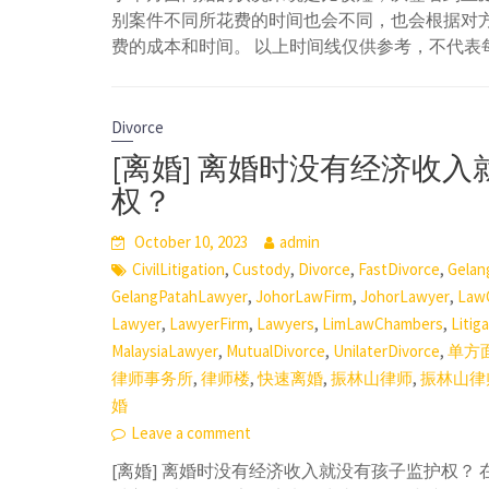
别案件不同所花费的时间也会不同，也会根据对
费的成本和时间。 以上时间线仅供参考，不代表
Divorce
[离婚] 离婚时没有经济收
权？
October 10, 2023
admin
,
,
,
,
CivilLitigation
Custody
Divorce
FastDivorce
Gelan
,
,
,
GelangPatahLawyer
JohorLawFirm
JohorLawyer
Law
,
,
,
,
Lawyer
LawyerFirm
Lawyers
LimLawChambers
Litig
,
,
,
MalaysiaLawyer
MutualDivorce
UnilaterDivorce
单方
,
,
,
,
律师事务所
律师楼
快速离婚
振林山律师
振林山律
婚
Leave a comment
[离婚] 离婚时没有经济收入就没有孩子监护权？