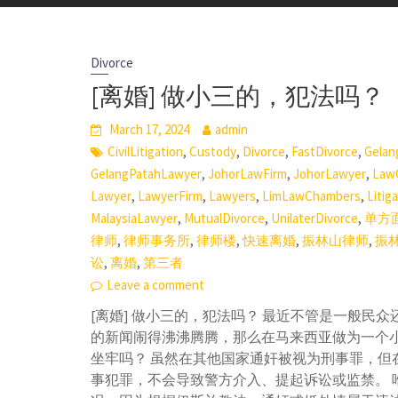
Divorce
[离婚] 做小三的，犯法吗？
March 17, 2024
admin
,
,
,
,
CivilLitigation
Custody
Divorce
FastDivorce
Gelan
,
,
,
GelangPatahLawyer
JohorLawFirm
JohorLawyer
Law
,
,
,
,
Lawyer
LawyerFirm
Lawyers
LimLawChambers
Litig
,
,
,
MalaysiaLawyer
MutualDivorce
UnilaterDivorce
单方
,
,
,
,
,
律师
律师事务所
律师楼
快速离婚
振林山律师
振
,
,
讼
离婚
第三者
Leave a comment
[离婚] 做小三的，犯法吗？ 最近不管是一般民
的新闻闹得沸沸腾腾，那么在马来西亚做为一个小
坐牢吗？ 虽然在其他国家通奸被视为刑事罪，但
事犯罪，不会导致警方介入、提起诉讼或监禁。 