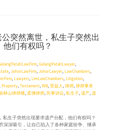
当老公突然离世，私生子突然出
，他们有权吗？
,
,
GelangPatahLawFirm
GelangPatahLawyer
,
,
,
,
state
JohorLawFirm
JohorLawyer
LawChambers
,
,
,
,
erFirm
Lawyers
LimLawChambers
Litigation
,
,
,
,
,
,
Property
Testament
Will
受益人
律师
律师事务
,
,
,
,
,
振林山律师楼
柔佛律师
民事诉讼
私生子
遗产
遗
世，私生子突然出现要求遗产分配，他们有权吗？
节深深吸引，让自己陷入了各种家庭纷争、继承