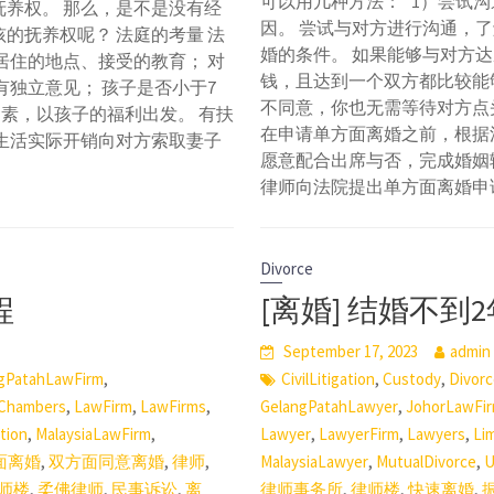
可以用几种方法： 1）尝试
养权。 那么，是不是没有经
因。 尝试与对方进行沟通，
的抚养权呢？ 法庭的考量 法
婚的条件。 如果能够与对方
居住的地点、接受的教育； 对
钱，且达到一个双方都比较能够
有独立意见； 孩子是否小于7
不同意，你也无需等待对方点
因素，以孩子的福利出发。 有扶
在申请单方面离婚之前，根据法
生活实际开销向对方索取妻子
愿意配合出席与否，完成婚姻
律师向法院提出单方面离婚申
Divorce
程
[离婚] 结婚不
September 17, 2023
admin
,
,
,
gPatahLawFirm
CivilLitigation
Custody
Divorc
,
,
,
,
Chambers
LawFirm
LawFirms
GelangPatahLawyer
JohorLawFi
,
,
,
,
,
ation
MalaysiaLawFirm
Lawyer
LawyerFirm
Lawyers
Li
,
,
,
,
,
面离婚
双方面同意离婚
律师
MalaysiaLawyer
MutualDivorce
U
,
,
,
,
,
,
师楼
柔佛律师
民事诉讼
离
律师事务所
律师楼
快速离婚