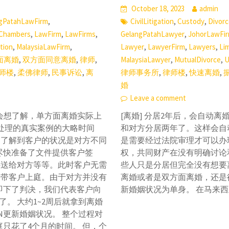
October 18, 2023
admin
,
,
,
gPatahLawFirm
CivilLitigation
Custody
Divorc
,
,
,
,
Chambers
LawFirm
LawFirms
GelangPatahLawyer
JohorLawFi
,
,
,
,
,
ation
MalaysiaLawFirm
Lawyer
LawyerFirm
Lawyers
Li
,
,
,
,
,
面离婚
双方面同意离婚
律师
MalaysiaLawyer
MutualDivorce
U
,
,
,
,
,
,
师楼
柔佛律师
民事诉讼
离
律师事务所
律师楼
快速离婚
婚
Leave a comment
人会想了解，单方面离婚实际上
[离婚] 分居2年后，会自动
处理的真实案例的大略时间
和对方分居两年了。这样会自
我们了解到客户的状况是对方不同
是需要经过法院审理才可以办
尽快准备了文件提供客户签
权，共同财产在没有明确讨论
文件送给对方等等。此时客户无需
些人只是分居但完全没有想要离
月：带客户上庭。由于对方并没有
离婚或者是双方面离婚，还是
即下了判决，我们代表客户向
新婚姻状况为单身。 在马来西
。 大约1~2周后就拿到离婚
PN更新婚姻状况。 整个过程对
只花了4个月的时间。 但，个