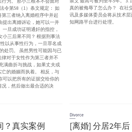
条文 最高可被判坐牢5年。 3. 
行为。 那小三根本不会面对
真的被侮辱了怎么办？ 在社
 法令第58（1）条文规定： 如
讯及多媒体委员会将从技术层
将第三者纳入离婚程序中并起
知网路平台进行处理。
由提出离婚诉讼，她可以一并
 一旦成功证明通奸的指控，
女小三后果不同？ 根据刑事法
女性以从事性行为，一旦罪名成
的处罚。 虽然男性可能因与已
法律对于女性作为第三者并不
生充满曲折与挑战，如果丈夫或
亡的婚姻而执着。 相反，与
你可以把所有的证据交给你的
情况，然后做出最合适的决
Divorce
时间？真实案例
[离婚] 分居2