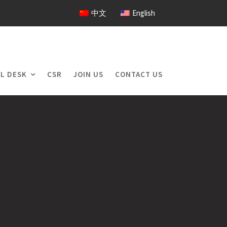
中文
English
L DESK
CSR
JOIN US
CONTACT US