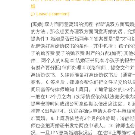
婚
Leave a comment
[离婚] 双方面同意离婚的流程 都听说双方面离
的方法，那么想要办理双方面同意离婚的话，究
提条件 1. 婚姻是否已婚两年？答案要是“是”才可以
配偶谈好离婚协议书的条件，其中包括： 孩子的抚
子的赡养费 妻子的赡养费 财产的分配(如有) 其他条
件： 两个人的IC副本 结婚证书副本 小孩子的报生
有财产要分配) 律师办理 4. 联络律师，提交文
离婚协议书。 5. 律师准备好离婚协议书后（通
签名。 6. 签名后，律师会帮你们把文件呈交给
间只需等待律师通知上庭日。 7. 通常签名的1-
一般在1-2个月之内（实际情况依然以法庭安排
提早安排时间或跟公司拿假期以便出席法庭。 8.
携带IC出席即可。法官在确认申请人身份并审核
准离婚。 9. 上庭后依然有3个月的冷静期，冷
师也会把离婚证书发给两位申请人。 10. 律师也
况。一旦JPN更新婚姻状况后，在法律上即随时