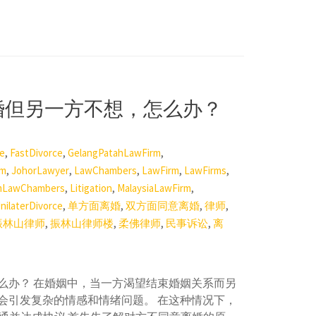
离婚但另一方不想，怎么办？
,
,
,
e
FastDivorce
GelangPatahLawFirm
,
,
,
,
,
rm
JohorLawyer
LawChambers
LawFirm
LawFirms
,
,
,
mLawChambers
Litigation
MalaysiaLawFirm
,
,
,
,
nilaterDivorce
单方面离婚
双方面同意离婚
律师
,
,
,
,
振林山律师
振林山律师楼
柔佛律师
民事诉讼
离
么办？ 在婚姻中，当一方渴望结束婚姻关系而另
会引发复杂的情感和情绪问题。 在这种情况下，