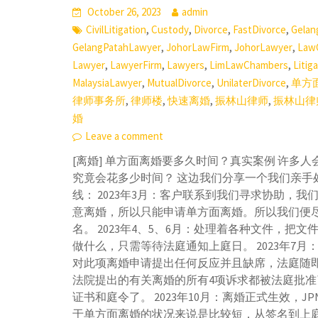
October 26, 2023
admin
,
,
,
,
CivilLitigation
Custody
Divorce
FastDivorce
Gelan
,
,
,
GelangPatahLawyer
JohorLawFirm
JohorLawyer
Law
,
,
,
,
Lawyer
LawyerFirm
Lawyers
LimLawChambers
Litig
,
,
,
MalaysiaLawyer
MutualDivorce
UnilaterDivorce
单方
,
,
,
,
律师事务所
律师楼
快速离婚
振林山律师
振林山律
婚
Leave a comment
[离婚] 单方面离婚要多久时间？真实案例 许多
究竟会花多少时间？ 这边我们分享一个我们亲手
线： 2023年3月：客户联系到我们寻求协助，
意离婚，所以只能申请单方面离婚。所以我们便
名。 2023年4、5、6月：处理着各种文件，把
做什么，只需等待法庭通知上庭日。 2023年7
对此项离婚申请提出任何反应并且缺席，法庭随
法院提出的有关离婚的所有4项诉求都被法庭批准了
证书和庭令了。 2023年10月：离婚正式生效，J
于单方面离婚的状况来说是比较短，从签名到上庭