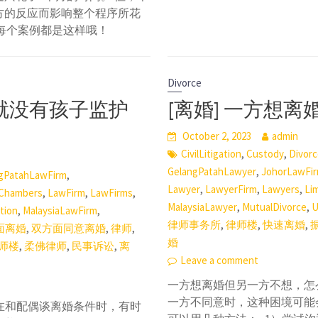
方的反应而影响整个程序所花
每个案例都是这样哦！
Divorce
入就没有孩子监护
[离婚] 一方想
October 2, 2023
admin
,
,
CivilLitigation
Custody
Divorc
,
GelangPatahLawyer
JohorLawFi
,
gPatahLawFirm
,
,
,
Lawyer
LawyerFirm
Lawyers
Li
,
,
,
Chambers
LawFirm
LawFirms
,
,
MalaysiaLawyer
MutualDivorce
U
,
,
ation
MalaysiaLawFirm
,
,
,
律师事务所
律师楼
快速离婚
,
,
,
面离婚
双方面同意离婚
律师
婚
,
,
,
师楼
柔佛律师
民事诉讼
离
Leave a comment
一方想离婚但另一方不想，怎
一方不同意时，这种困境可能
 在和配偶谈离婚条件时，有时