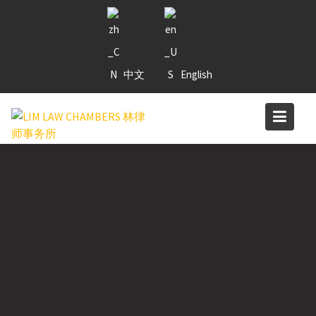
Skip
to
content
中文
English