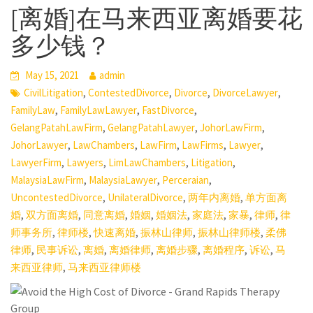
[离婚]在马来西亚离婚要花
多少钱？
May 15, 2021
admin
,
,
,
,
CivilLitigation
ContestedDivorce
Divorce
DivorceLawyer
,
,
,
FamilyLaw
FamilyLawLawyer
FastDivorce
,
,
,
GelangPatahLawFirm
GelangPatahLawyer
JohorLawFirm
,
,
,
,
,
JohorLawyer
LawChambers
LawFirm
LawFirms
Lawyer
,
,
,
,
LawyerFirm
Lawyers
LimLawChambers
Litigation
,
,
,
MalaysiaLawFirm
MalaysiaLawyer
Perceraian
,
,
,
UncontestedDivorce
UnilateralDivorce
两年内离婚
单方面离
,
,
,
,
,
,
,
,
婚
双方面离婚
同意离婚
婚姻
婚姻法
家庭法
家暴
律师
律
,
,
,
,
,
师事务所
律师楼
快速离婚
振林山律师
振林山律师楼
柔佛
,
,
,
,
,
,
,
律师
民事诉讼
离婚
离婚律师
离婚步骤
离婚程序
诉讼
马
,
来西亚律师
马来西亚律师楼