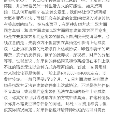
怀疑，并思考着另外一种生活方式的可能性。 如果想离
婚，该从何开始呢？ 在这篇文章里，我们将让你了解离婚
大概有哪些方法，而我们会在以后的文章继续深入讨论其他
有关离婚的细节。 在马来西亚，有两种离婚方式： 双方面
同意离婚；和 单方面离婚 1.双方面同意离婚 双方面同意离
婚是在夫妻双方都同意离婚的情况下向法院呈交请愿书。必
须注意的是，夫妻双方不但需要在离婚这件事情上达成协
议，也必须在所有的离婚条件上达成协议，即包括妻子的赡
养费、孩子的抚养费、孩子的抚养权，探视权、财产的分配
等等。也就是说，如果你的伴侣同意和你离婚但在条件上谈
不拢的话是无法以这种方式办理离婚的。 好处： a. 费用相
对来说比较容易负担，一般上是RM3000~RM6000左右。 b.
费时较短。一般只需要3至6个月。* 2. 单方面离婚 单方面离
婚是指双方无法在离婚这件事上达成协议。不过是你的伴侣
不肯离婚，或者是同意离婚但无法在离婚的条件上达成协
议，你其实都可以通过单方面的方式申请离婚。在这种情况
下你并不需要征求你伴侣的同意。 坏处： a. 费用昂贵，但
依实际情况而定，如果伴侣也聘请律师出庭的话可能需要