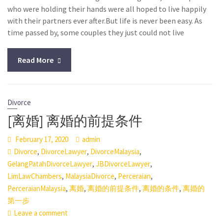
who were holding their hands were all hoped to live happily
with their partners ever after.But life is never been easy. As
time passed by, some couples they just could not live
Read More
Divorce
[离婚] 离婚的前提条件
February 17, 2020
admin
,
,
,
Divorce
DivorceLawyer
DivorceMalaysia
,
,
GelangPatahDivorceLawyer
JBDivorceLawyer
,
,
,
LimLawChambers
MalaysiaDivorce
Perceraian
,
,
,
,
PerceraianMalaysia
离婚
离婚的前提条件
离婚的条件
离婚的
第一步
Leave a comment