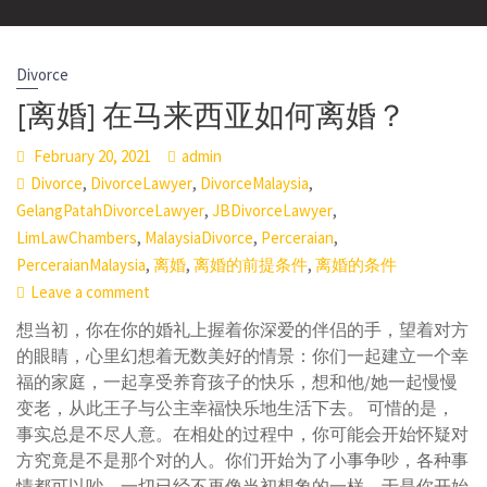
Divorce
[离婚] 在马来西亚如何离婚？
February 20, 2021
admin
,
,
,
Divorce
DivorceLawyer
DivorceMalaysia
,
,
GelangPatahDivorceLawyer
JBDivorceLawyer
,
,
,
LimLawChambers
MalaysiaDivorce
Perceraian
,
,
,
PerceraianMalaysia
离婚
离婚的前提条件
离婚的条件
Leave a comment
想当初，你在你的婚礼上握着你深爱的伴侣的手，望着对方
的眼睛，心里幻想着无数美好的情景：你们一起建立一个幸
福的家庭，一起享受养育孩子的快乐，想和他/她一起慢慢
变老，从此王子与公主幸福快乐地生活下去。 可惜的是，
事实总是不尽人意。在相处的过程中，你可能会开始怀疑对
方究竟是不是那个对的人。你们开始为了小事争吵，各种事
情都可以吵，一切已经不再像当初想象的一样。于是你开始