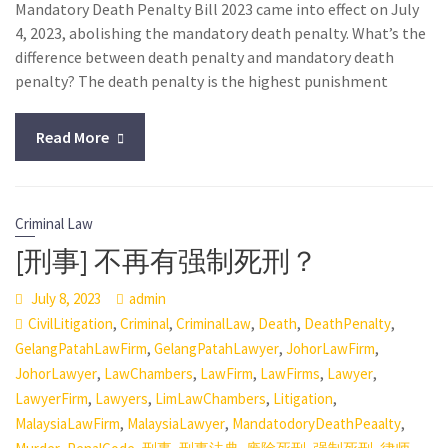
Mandatory Death Penalty Bill 2023 came into effect on July
4, 2023, abolishing the mandatory death penalty. What’s the
difference between death penalty and mandatory death
penalty? The death penalty is the highest punishment
Read More
Criminal Law
[刑事] 不再有强制死刑？
July 8, 2023
admin
,
,
,
,
,
CivilLitigation
Criminal
CriminalLaw
Death
DeathPenalty
,
,
,
GelangPatahLawFirm
GelangPatahLawyer
JohorLawFirm
,
,
,
,
,
JohorLawyer
LawChambers
LawFirm
LawFirms
Lawyer
,
,
,
,
LawyerFirm
Lawyers
LimLawChambers
Litigation
,
,
,
MalaysiaLawFirm
MalaysiaLawyer
MandatodoryDeathPeaalty