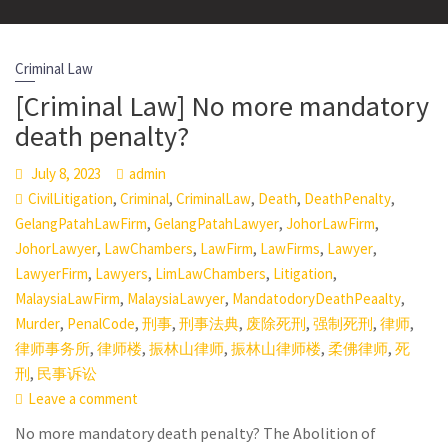
Criminal Law
[Criminal Law] No more mandatory
death penalty?
July 8, 2023
admin
,
,
,
,
,
CivilLitigation
Criminal
CriminalLaw
Death
DeathPenalty
,
,
,
GelangPatahLawFirm
GelangPatahLawyer
JohorLawFirm
,
,
,
,
,
JohorLawyer
LawChambers
LawFirm
LawFirms
Lawyer
,
,
,
,
LawyerFirm
Lawyers
LimLawChambers
Litigation
,
,
,
MalaysiaLawFirm
MalaysiaLawyer
MandatodoryDeathPeaalty
,
,
,
,
,
,
,
Murder
PenalCode
刑事
刑事法典
废除死刑
强制死刑
律师
,
,
,
,
,
律师事务所
律师楼
振林山律师
振林山律师楼
柔佛律师
死
,
刑
民事诉讼
Leave a comment
No more mandatory death penalty? The Abolition of