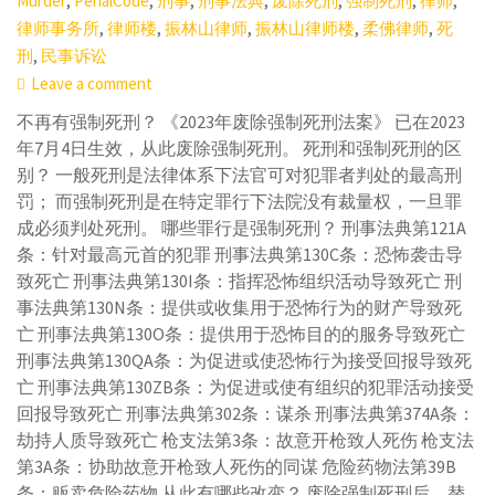
,
,
,
,
,
,
,
Murder
PenalCode
刑事
刑事法典
废除死刑
强制死刑
律师
,
,
,
,
,
律师事务所
律师楼
振林山律师
振林山律师楼
柔佛律师
死
,
刑
民事诉讼
Leave a comment
不再有强制死刑？ 《2023年废除强制死刑法案》 已在2023
年7月4日生效，从此废除强制死刑。 死刑和强制死刑的区
别？ 一般死刑是法律体系下法官可对犯罪者判处的最高刑
罚； 而强制死刑是在特定罪行下法院没有裁量权，一旦罪
成必须判处死刑。 哪些罪行是强制死刑？ 刑事法典第121A
条：针对最高元首的犯罪 刑事法典第130C条：恐怖袭击导
致死亡 刑事法典第130I条：指挥恐怖组织活动导致死亡 刑
事法典第130N条：提供或收集用于恐怖行为的财产导致死
亡 刑事法典第130O条：提供用于恐怖目的的服务导致死亡
刑事法典第130QA条：为促进或使恐怖行为接受回报导致死
亡 刑事法典第130ZB条：为促进或使有组织的犯罪活动接受
回报导致死亡 刑事法典第302条：谋杀 刑事法典第374A条：
劫持人质导致死亡 枪支法第3条：故意开枪致人死伤 枪支法
第3A条：协助故意开枪致人死伤的同谋 危险药物法第39B
条：贩卖危险药物 从此有哪些改变？ 废除强制死刑后，替