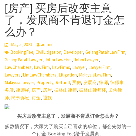
[房产] 买房后改变主意
了，发展商不肯退订金怎
么办？
May 5, 2023
admin
,
,
,
,
BookingFee
CivilLitigation
Developer
GelangPatahLawFirm
,
,
,
GelangPatahLawyer
JohorLawFirm
JohorLawyer
,
,
,
,
,
LawChambers
LawFirm
LawFirms
Lawyer
LawyerFirm
,
,
,
,
Lawyers
LimLawChambers
Litigation
MalaysiaLawFirm
,
,
,
,
,
,
MalaysiaLawyer
Property
Refund
买房
发展商
律师
律师事
,
,
,
,
,
,
务所
律师楼
房产
房屋
振林山律师
振林山律师楼
柔佛律
,
,
,
师
民事诉讼
订金
退款
买房后改变主意了，发展商不肯退订金怎么办？
多数情况下，大家为了购买自己喜欢的单位，都会先缴纳一
个订金(Booking Fee)给予发展商。