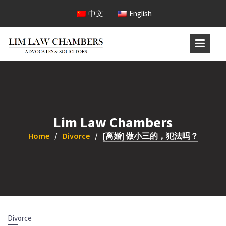
Skip
中文
English
to
content
Lim Law Chambers
Home
Divorce
[离婚] 做小三的，犯法吗？
Divorce