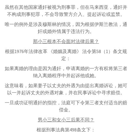
虽然在其他国家通奸被视为刑事罪，但在马来西亚，通奸并
不构成刑事犯罪，不会导致警方介入、提起诉讼或监禁。
唯一的例外是涉及穆斯林的情况，因为根据伊斯兰教法，通
奸或婚外情属于违法行为。
那小三根本不会面对法律后果？
根据1976年法律改革 《婚姻及离婚》 法令第58（1）条文规
定：
如果离婚的理由是因为通奸，申请离婚的一方有权将第三者
纳入离婚程序中并起诉他或她。
这意味着，如果妻子以丈夫的外遇为由提出离婚诉讼，她可
以一并起诉丈夫的外遇对象，并在民事诉讼中寻求赔偿。
一旦成功证明通奸的指控，法庭可下令第三者支付适当的赔
偿金。
男小三和女小三后果不同？
根据刑事法典第498条文下：